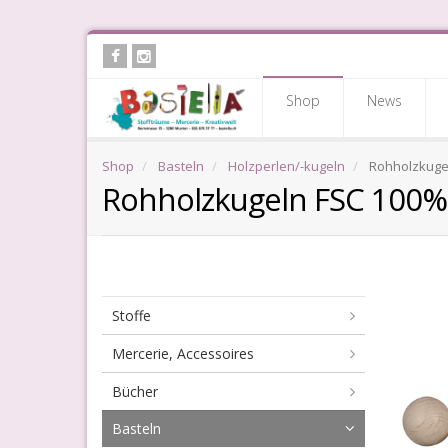
Skip
to
main
Shop
News
content
Shop
Basteln
Holzperlen/-kugeln
Rohholzkuge
Rohholzkugeln FSC 100%
Stoffe
Mercerie, Accessoires
Bücher
Basteln