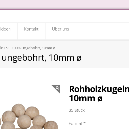
Ideen
Kontakt
Über uns
ln FSC 100% ungebohrt, 10mm ø
 ungebohrt, 10mm ø
Rohholzkugeln
10mm ø
35 Stück
Format
*