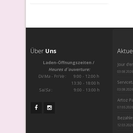
Über
Uns
Aktue
Laden-Öffnungszeiten /
Jour d‘e
Heures d`ouverture:
03.08.202
Di/
Ma
- Fr/
Ve
: 9:00 - 12:00 h
Service
13:30 - 18:00 h
Sa/
Sa
: 9:00 - 13:00 h
03.08.202
Artoz Pa
07.05.202
Bezahle
12.03.202