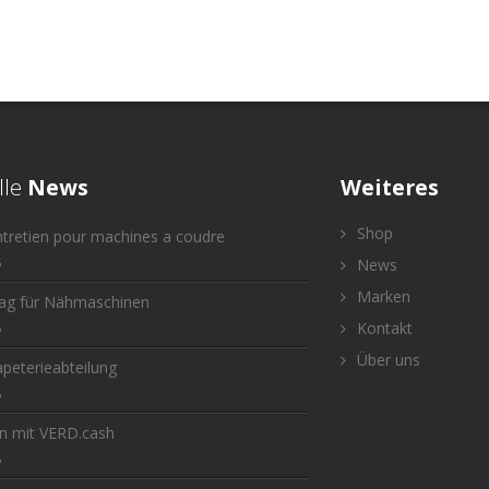
lle
News
Weiteres
Shop
ntretien pour machines a coudre
6
News
Marken
tag für Nähmaschinen
Kontakt
6
Über uns
peterieabteilung
6
n mit VERD.cash
6