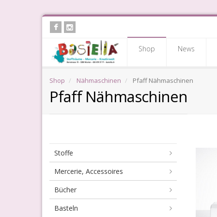
Skip
to
main
Shop
News
content
Shop
Nähmaschinen
Pfaff Nähmaschinen
Pfaff Nähmaschinen
Pfa
Stoffe
Nä
Mercerie, Accessoires
Bücher
Basteln