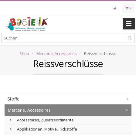
Skip
to
main
content
Shop
Mercerie, Accessoires
Reissverschlüsse
Reissverschlüsse
Stoffe
Mercerie, Accessoires
Accessoires, Zusatzsortimente
Applikationen, Motive, Flickstoffe