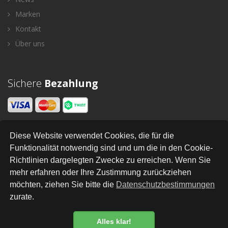
Marken
Kontakt
Über uns
Sichere
Bezahlung
Diese Website verwendet Cookies, die für die
Newsletter
Funktionalität notwendig sind und um die in den Cookie-
Richtlinien dargelegten Zwecke zu erreichen. Wenn Sie
SENDEN
mehr erfahren oder Ihre Zustimmung zurückziehen
möchten, ziehen Sie bitte die
Datenschutzbestimmungen
zurate.
All Right Reserved © Bastella Näh- und Bastelcenter
•
•
•
•
•
•
Newsletter
AGB
Impressum
Versand
Kontakt
Links
Datenschutz
Alles klar!