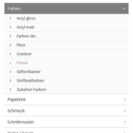
Farben
Acryl gloss
Acryl matt
Farben div.
Fleur
Outdoor
Pinsel
Stifte/Marker
Stoffmalfarben
Zubehör-Farben
Papeterie
Schmuck
Schnittmuster