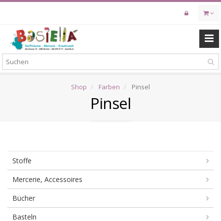
Skip
to
main
content
Shop
Farben
Pinsel
Pinsel
Stoffe
Mercerie, Accessoires
Bücher
Basteln