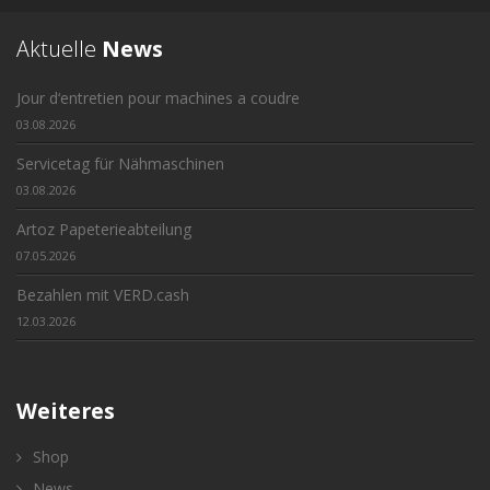
Aktuelle
News
Jour d‘entretien pour machines a coudre
03.08.2026
Servicetag für Nähmaschinen
03.08.2026
Artoz Papeterieabteilung
07.05.2026
Bezahlen mit VERD.cash
12.03.2026
Weiteres
Shop
News