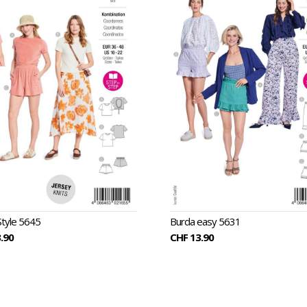
Style 5645
Burda easy 5631
.90
CHF 13.90