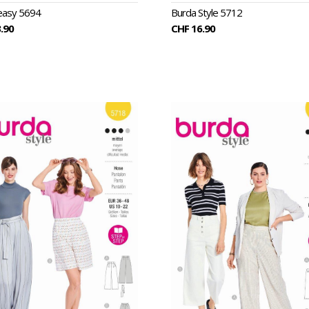
easy 5694
Burda Style 5712
.90
CHF 16.90