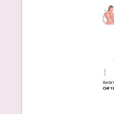
Burda 
CHF 13