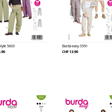
Style 5603
Burda easy 5591
.90
CHF 13.90