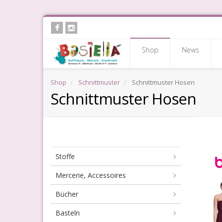
Skip
to
main
Shop
News
content
Shop
Schnittmuster
Schnittmuster Hosen
Schnittmuster Hosen
Sc
Stoffe
Ho
Mercerie, Accessoires
Bücher
Basteln