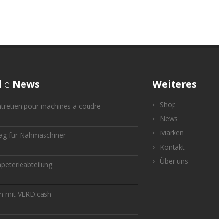
lle
News
Weiteres
Shop
ntretien pour machines a coudre
6
News
Marken
tag für Nähmaschinen
Kontakt
6
Über uns
peterieabteilung
6
n mit VERD.cash
6