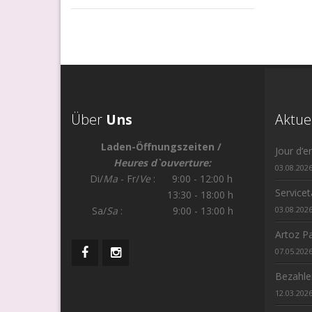
Über
Uns
Aktue
Laden-Öffnungszeiten /
Jour d‘e
Heures d`ouverture:
03.08.202
Di/
Ma
- Fr/
Ve
: 9:00 - 12:00 h
Service
13:30 - 18:00 h
Sa/
Sa
: 9:00 - 13:00 h
03.08.202
Artoz Pa
07.05.202
Bezahle
12.03.202