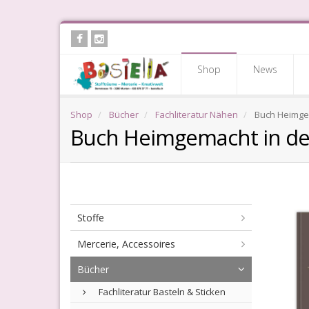
Skip
to
main
Shop
News
content
Shop
Bücher
Fachliteratur Nähen
Buch Heimgem
Buch Heimgemacht in der
Stoffe
Mercerie, Accessoires
Bücher
Fachliteratur Basteln & Sticken