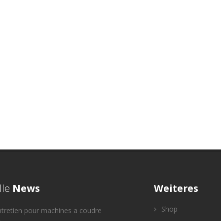
lle
News
Weiteres
Shop
ntretien pour machines a coudre