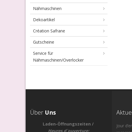
Nähmaschinen
Dekoartikel
Création Safrane
Gutscheine
Service für
Nähmaschinen/Overlocker
Über
Uns
Aktue
Laden-Öffnungszeiten /
Jour d‘e
Heures d`ouverture: