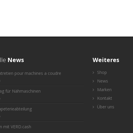
lle
News
Weiteres
Shop
ntretien pour machines a coudre
6
News
Marken
tag für Nähmaschinen
Kontakt
6
Über uns
peterieabteilung
6
n mit VERD.cash