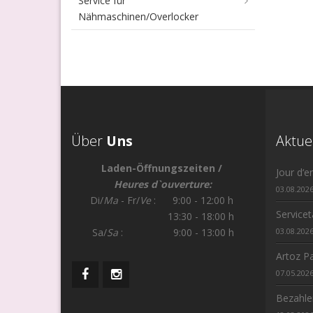
Service für
Nähmaschinen/Overlocker
Über
Uns
Aktue
Laden-Öffnungszeiten /
Jour d‘e
Heures d`ouverture:
03.08.202
Di/
Ma
- Fr/
Ve
: 9:00 - 12:00 h
Service
13:30 - 18:00 h
Sa/
Sa
: 9:00 - 13:00 h
03.08.202
Artoz Pa
07.05.202
Bezahle