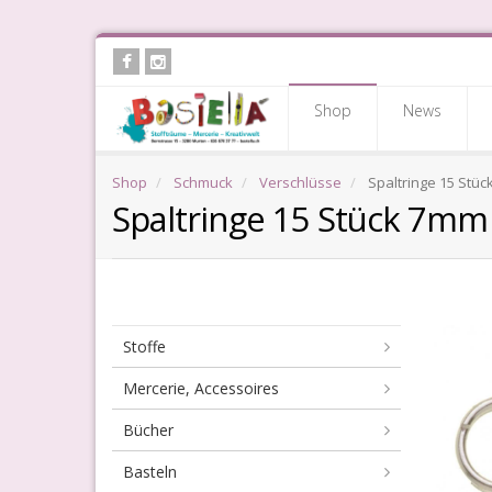
Skip
to
main
Shop
News
content
Shop
Schmuck
Verschlüsse
Spaltringe 15 Stüc
Spaltringe 15 Stück 7mm 
Stoffe
Mercerie, Accessoires
Bücher
Basteln