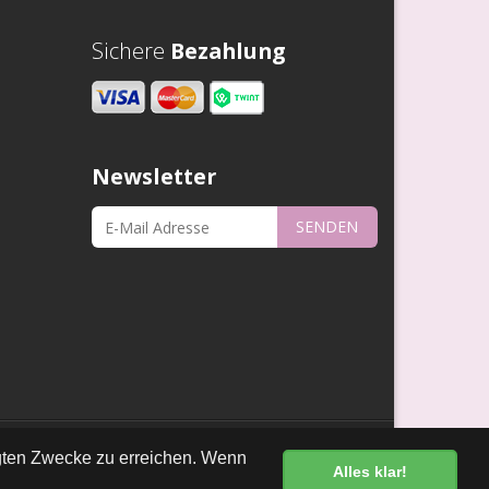
Sichere
Bezahlung
Newsletter
SENDEN
•
•
kt
Links
Datenschutz
egten Zwecke zu erreichen. Wenn
Alles klar!