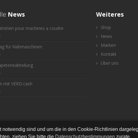
lle
News
Weiteres
Shop
ntretien pour machines a coudre
6
News
Marken
tag für Nähmaschinen
Kontakt
6
Über uns
peterieabteilung
6
n mit VERD.cash
6
Bastella Näh- und Bastelcenter
•
•
•
•
Newsletter
AGB
Impressum
Versand
Konta
ät notwendig sind und um die in den Cookie-Richtlinien dargel
ten, ziehen Sie bitte die
Datenschutzbestimmungen
zurate.