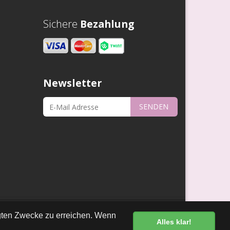
Sichere
Bezahlung
Newsletter
SENDEN
•
•
kt
Links
Datenschutz
egten Zwecke zu erreichen. Wenn
Alles klar!