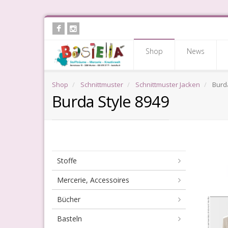
Skip
to
main
Shop
News
content
Shop
Schnittmuster
Schnittmuster Jacken
Burda
Burda Style 8949
Stoffe
Mercerie, Accessoires
Bücher
Basteln