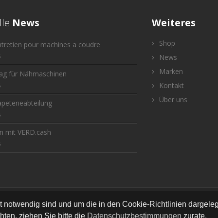
lle
News
Weiteres
Shop
ntretien pour machines a coudre
6
News
Marken
tag für Nähmaschinen
Kontakt
6
Über uns
peterieabteilung
6
n mit VERD.cash
6
Bastella Näh- und Bastelcenter
•
•
•
•
Newsletter
AGB
Impressum
Versand
Konta
ät notwendig sind und um die in den Cookie-Richtlinien dargel
ten, ziehen Sie bitte die
Datenschutzbestimmungen
zurate.