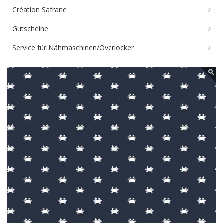
Création Safrane
Gutscheine
Service für Nähmaschinen/Overlocker