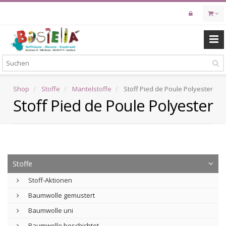
Skip
to
main
content
Shop
Stoffe
Mantelstoffe
Stoff Pied de Poule Polyester
Stoff Pied de Poule Polyester
Stoffe
Stoff-Aktionen
Baumwolle gemustert
Baumwolle uni
Baumwolle beschichtet