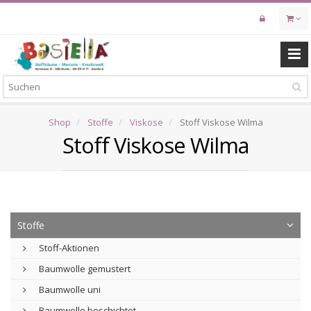
Skip
to
main
content
Shop
Stoffe
Viskose
Stoff Viskose Wilma
Stoff Viskose Wilma
Stoffe
Stoff-Aktionen
Baumwolle gemustert
Baumwolle uni
Baumwolle beschichtet